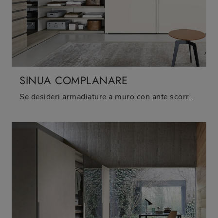
SINUA COMPLANARE
Se desideri armadiature a muro con ante scorrevoli, clicca e scopri l'armadio Sinua Complanare di Sangiacomo in laccato lucido.