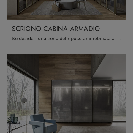
SCRIGNO CABINA ARMADIO
Se desideri una zona del riposo ammobiliata al meglio, scegli l'armadio Scrigno Cabina Armadio con ante battenti di Sangiacomo!