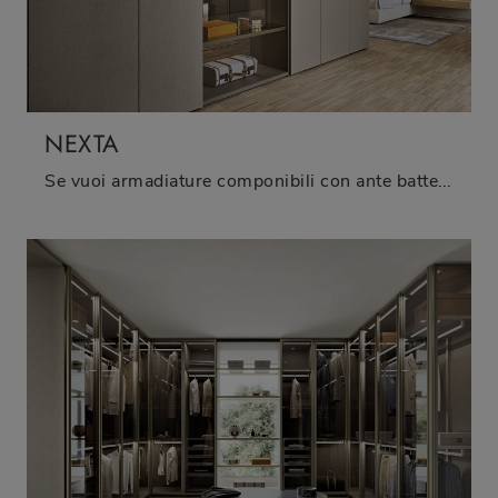
NEXTA
Se vuoi armadiature componibili con ante battenti, clicca e scopri l'armadio Nexta di Sangiacomo in melaminico.