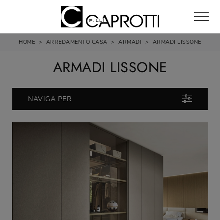
HOME
>
ARREDAMENTO CASA
>
ARMADI
>
ARMADI LISSONE
ARMADI LISSONE
NAVIGA PER