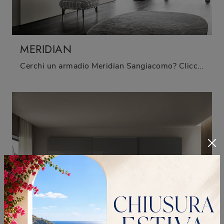
MERIDIAN
Cerchi un armadio Meridian Sangiacomo? Clicca subito! Gli armadi a muro con ante scorrevoli ti aspettano.