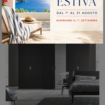
HORIZONTAL VETRO
Se desideri armadi a muro con ante scorrevoli, clicca e scopri l'armadio Horizontal Vetro di Sangiacomo in vetro.