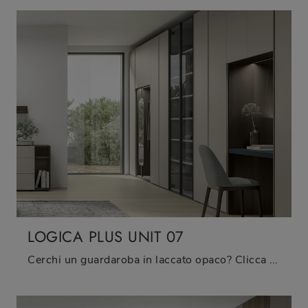
LOGICA PLUS UNIT 07
Cerchi un guardaroba in laccato opaco? Clicca e scopri armadi componibili con ante battenti di Tomasella.