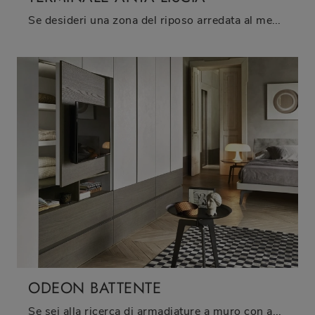
Se desideri una zona del riposo arredata al meglio, scegli l'armadio Terminale Anta Liscia con ante battenti di Sangiacomo!
ODEON BATTENTE
Se sei alla ricerca di armadiature a muro con ante battenti, clicca e scopri l'armadio Odeon Battente di Sangiacomo in melaminico.