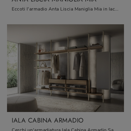
Eccoti l'armadio Anta Liscia Maniglia Mia in laccato lucido di Sangiacomo! Una ricca gamma di armadi a muro con ante scorrevoli.
IALA CABINA ARMADIO
Cerchi un'armadiatura Iala Cabina Armadio Sangiacomo? Clicca subito! Gli armadi cabine armadio con ante scorrevoli ti attendono.