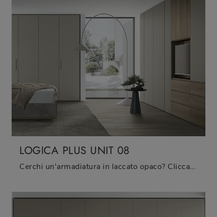
LOGICA PLUS UNIT 08
Cerchi un'armadiatura in laccato opaco? Clicca e scopri armadi componibili con ante battenti di Tomasella.