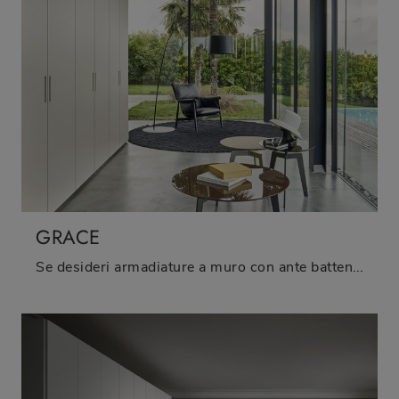
GRACE
Se desideri armadiature a muro con ante battenti, clicca e scopri l'armadio Grace di Sangiacomo in laccato opaco.