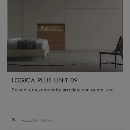
LOGICA PLUS UNIT 09
Se vuoi una zona notte arredata con gusto, scegli l'armadio Logica Plus UNIT 09 con ante battenti di Tomasella!
AZZERA FILTRI