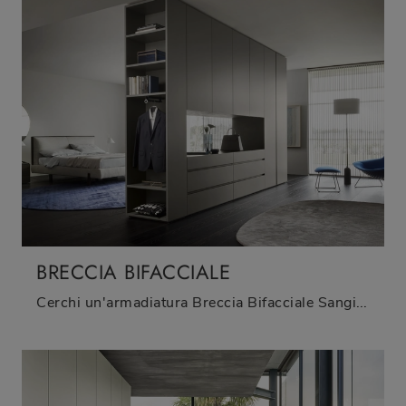
BRECCIA BIFACCIALE
Cerchi un'armadiatura Breccia Bifacciale Sangiacomo? Clicca subito! Gli armadi componibili con ante battenti ti aspettano.