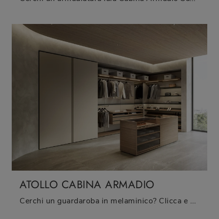
ATOLLO CABINA ARMADIO
Cerchi un guardaroba in melaminico? Clicca e scopri armadi cabine armadio con ante scorrevoli di Sangiacomo.