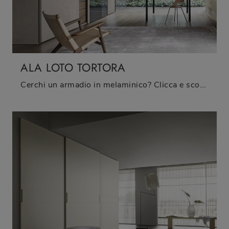
ALA LOTO TORTORA
Cerchi un armadio in melaminico? Clicca e scopri armadiature a muro con ante scorrevoli di Sangiacomo.