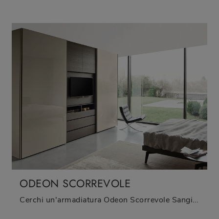
ODEON SCORREVOLE
Cerchi un'armadiatura Odeon Scorrevole Sangiacomo? Clicca subito! Gli armadi componibili con ante scorrevoli ti attendono.