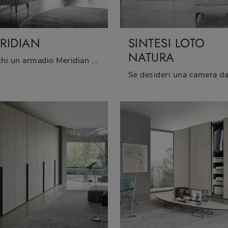
RIDIAN
SINTESI LOTO
NATURA
Cerchi un armadio Meridian Sangiacomo? Clicca subito! Gli armadi a muro con ante scorrevoli ti aspettano.