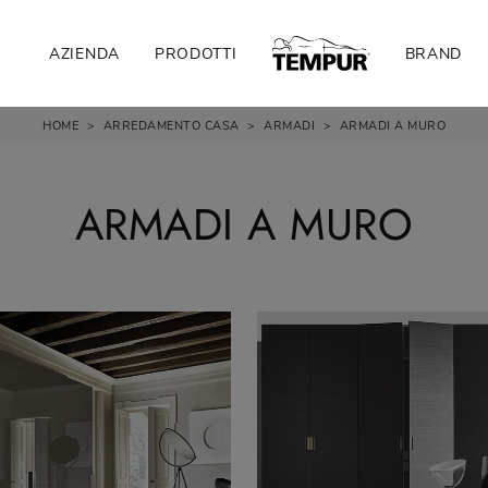
AZIENDA
PRODOTTI
BRAND
HOME
>
ARREDAMENTO CASA
>
ARMADI
>
ARMADI A MURO
ARMADI A MURO