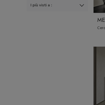
I più visti a :
ME