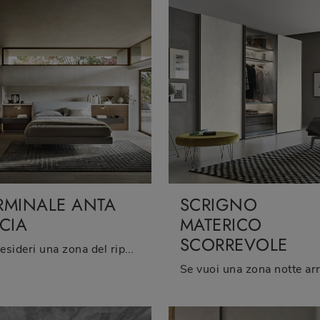
RMINALE ANTA
SCRIGNO
SCIA
MATERICO
SCORREVOLE
Se desideri una zona del riposo arredata al meglio, scegli l'armadio Terminale Anta Liscia con ante battenti di Sangiacomo!