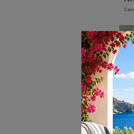
BR
SC