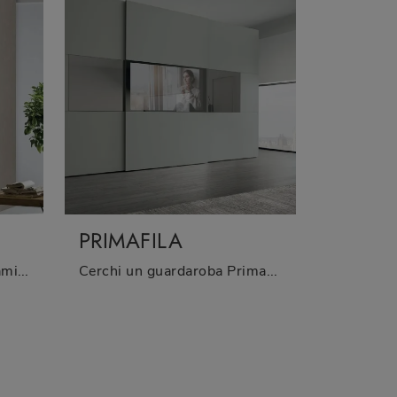
PRIMAFILA
Cerchi un armadio in melaminico? Clicca e scopri armadiature a muro con ante scorrevoli di Tomasella.
Cerchi un guardaroba Primafila Tomasella? Clicca subito! Gli armadi a muro con ante scorrevoli ti attendono.