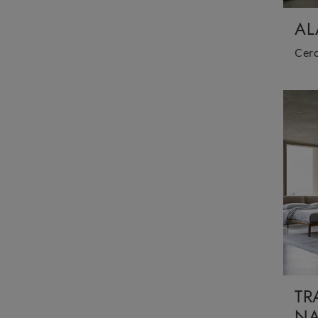
AL
TR
NA