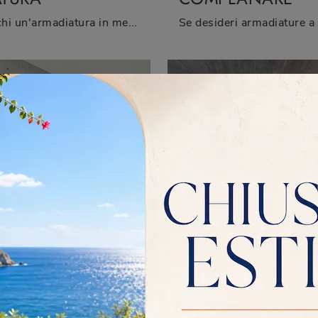
Cerchi un'armadiatura in melaminico? Clicca e scopri armadi a muro con ante battenti di Sangiacomo.
ECCIA
TRAIL
ORREVOLE
Eccoti l'armadio Breccia Scorrevole in laccato lucido di Sangiacomo! Una ricca gamma di armadi a muro con ante scorrevoli.