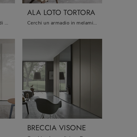
ALA LOTO TORTORA
Se sei alla ricerca di armadi a muro con ante scorrevoli, clicca e scopri l'armadio Ala Vetro Juta di Sangiacomo in vetro.
Cerchi un armadio in melaminico? Clicca e scopri armadiature a muro con ante scorrevoli di Sangiacomo.
BRECCIA VISONE