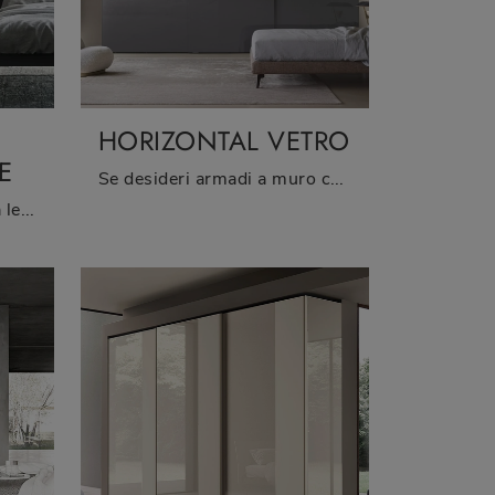
HORIZONTAL VETRO
E
Se desideri armadi a muro con ante scorrevoli, clicca e scopri l'armadio Horizontal Vetro di Sangiacomo in vetro.
Se desideri una camera da letto arredata al meglio, scegli l'armadio Anta Liscia Maniglia Deluxe con ante battenti di Sangiacomo!