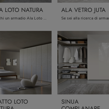
A LOTO NATURA
ALA VETRO JUTA
Cerchi un armadio Ala Loto Natura Sangiacomo? Clicca subito! Gli armadi a muro con ante battenti ti attendono.
ATTO LOTO
SINUA
TURA
COMPLANARE