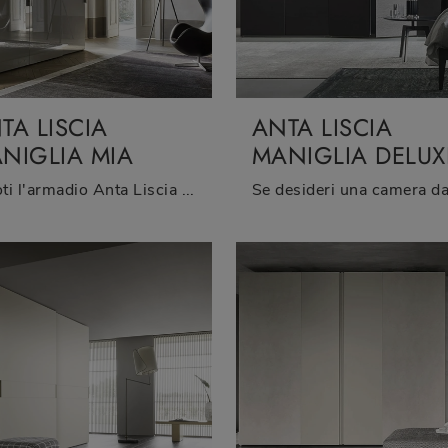
TA LISCIA
ANTA LISCIA
NIGLIA MIA
MANIGLIA DELUX
Eccoti l'armadio Anta Liscia Maniglia Mia in laccato lucido di Sangiacomo! Una ricca gamma di armadi a muro con ante scorrevoli.