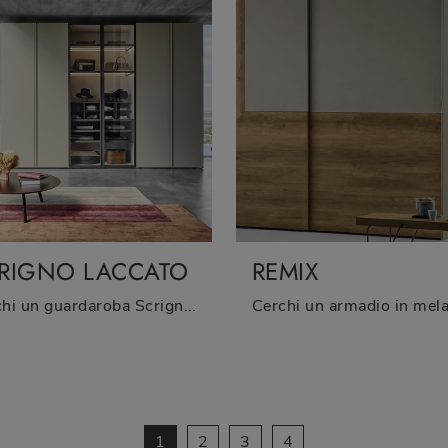
RIGNO LACCATO
REMIX
Cerchi un guardaroba Scrigno Laccato Sangiacomo? Clicca subito! Gli armadi a muro con ante battenti ti aspettano.
1
2
3
4