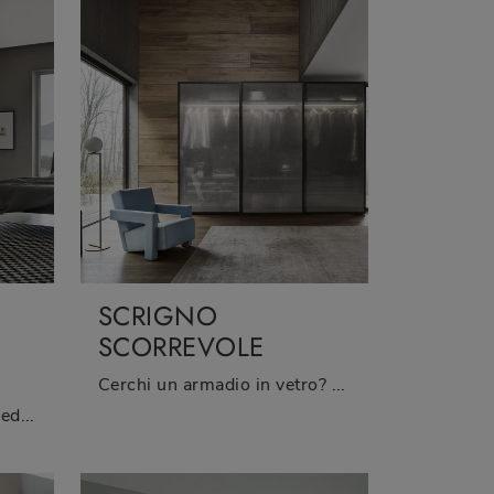
SCRIGNO
SCORREVOLE
Cerchi un armadio in vetro? Clicca e scopri armadiature a muro con ante scorrevoli di Sangiacomo.
Se vuoi una zona notte arredata con gusto, scegli l'armadio Scrigno Materico Scorrevole con ante scorrevoli di Sangiacomo!