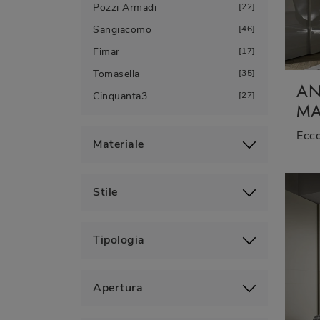
Pozzi Armadi
22
Sangiacomo
46
Fimar
17
Tomasella
35
AN
Cinquanta3
27
MA
Materiale
Stile
Tipologia
Apertura