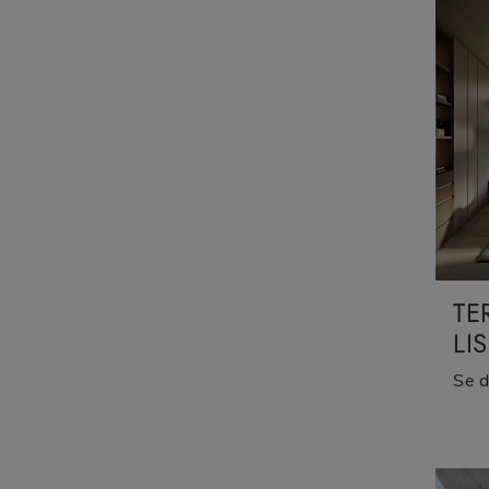
TE
LI