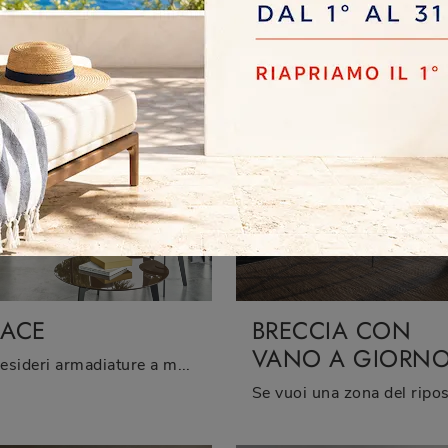
ACE
BRECCIA CON
VANO A GIORN
Se desideri armadiature a muro con ante battenti, clicca e scopri l'armadio Grace di Sangiacomo in laccato opaco.