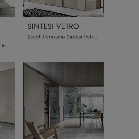
SINTESI VETRO
Eccoti l'armadio Sintesi Vetro in vetro di Sangiacomo! Un ricco catalogo di armadi a muro con ante scorrevoli.
Se desideri una camera da letto ben arredata, scegli l'armadio Sintesi Loto Natura con ante scorrevoli di Sangiacomo!