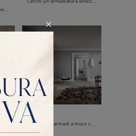
Cerchi un'armadiatura Breccia Visone Sangiacomo? Clicca subito! Gli armadi a muro con ante battenti ti attendono.
Se desideri armadiature a muro con ante scorrevoli, clicca e scopri l'armadio Sinua Complanare di Sangiacomo in laccato lucido.
VELA
Cerchi un armadio Trail Sangiacomo? Clicca subito! Gli armadi a muro con ante battenti ti attendono.
Se desideri armadi a muro con ante battenti, clicca e scopri l'armadio Vela di Sangiacomo in laccato opaco.