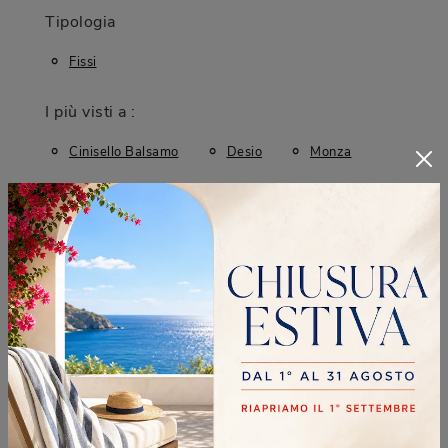
Tipologia
Fissi
I più visti a :
Cinisello Balsamo
Desio
Monza
Sesto San Giovanni
CONTINUA A NAVIGARE
Tavoli Riflessi Cinisello Balsamo
Tavoli Riflessi Desio
Tavoli Riflessi Monza
Tavoli Riflessi Sesto San Giovanni