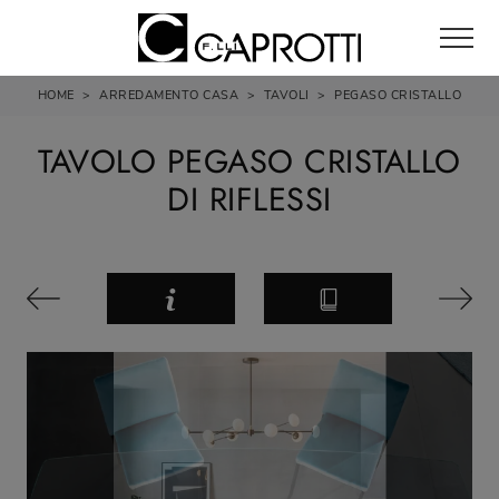
HOME
>
ARREDAMENTO CASA
>
TAVOLI
>
PEGASO CRISTALLO
TAVOLO PEGASO CRISTALLO
DI RIFLESSI