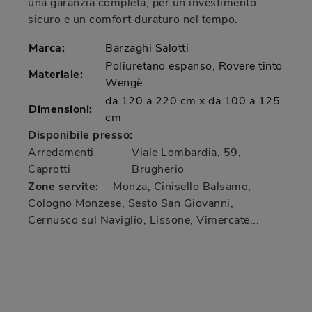
una garanzia completa, per un investimento
sicuro e un comfort duraturo nel tempo.
Marca:
Barzaghi Salotti
Poliuretano espanso, Rovere tinto
Materiale:
Wengè
da 120 a 220 cm x da 100 a 125
Dimensioni:
cm
Disponibile presso:
Arredamenti
Viale Lombardia, 59
,
Caprotti
Brugherio
Zone servite:
Monza, Cinisello Balsamo,
Cologno Monzese, Sesto San Giovanni,
Cernusco sul Naviglio, Lissone, Vimercate...