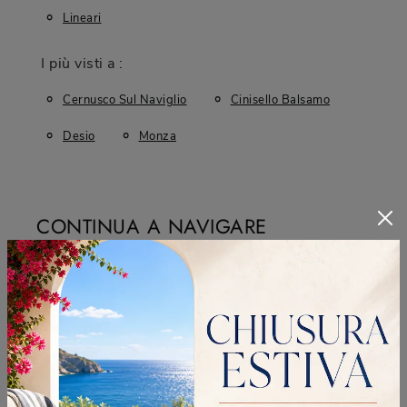
Lineari
I più visti a :
Cernusco Sul Naviglio
Cinisello Balsamo
Desio
Monza
CONTINUA A NAVIGARE
Negozio Di Divani A Cernusco Sul Naviglio
Negozio Di Divani A Cinisello Balsamo
Negozio Di Divani A Desio
Negozio Di Divani A Monza