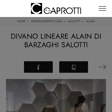
HOME
>
ARREDAMENTO CASA
>
SALOTTI
>
ALAIN
DIVANO LINEARE ALAIN DI
BARZAGHI SALOTTI