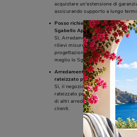
acquistare un'estensione di garanzia
assicurando supporto a lungo termi
Posso richiedere una consulenza d
Sgabello Apelle a Cologno Monze
Sì, Arredamenti Caprotti offre cons
rilievi misure anche a Cologno Monze
progettazione 3D con realtà aumenta
meglio lo Sgabello Apelle nel tuo a
Arredamenti Caprotti propone fo
rateizzato per l'acquisto dello Sga
Sì, il negozio offre diverse formule
rateizzato per facilitare l'acquisto d
di altri arredi, rendendo il processo 
clienti.