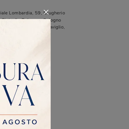
iale Lombardia, 59
,
Brugherio
Cinisello Balsamo, Cologno
vanni, Cernusco sul Naviglio,