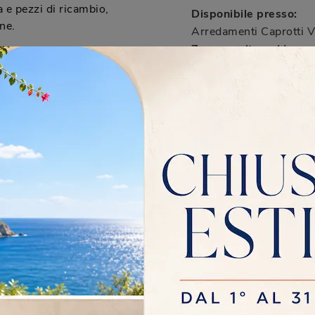
 e pezzi di ricambio,
Disponibile presso:
ne.
Arredamenti Caprotti
V
Zone servite:
Monza, 
i progettazione per lo
Monzese, Sesto San Gio
se?
Lissone, Vimercate...
ulenze a domicilio e
se, oltre a servizi di
ta per integrare al
mbiente.
rmule di pagamento
bello Apelle?
 di pagamento
ello Sgabello Apelle e
più accessibile ai