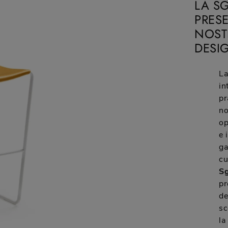
LA SG
PRES
NOSTR
DESI
La
in
pr
no
op
e 
ga
cu
Sg
pr
de
sc
la