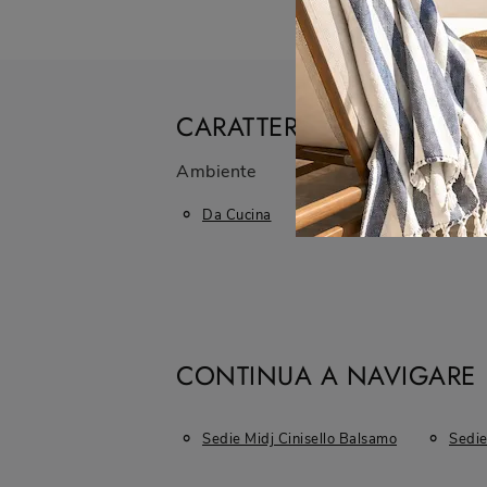
CARATTERISTICHE
Ambiente
Marca
Da Cucina
Midj
CONTINUA A NAVIGARE
Sedie Midj Cinisello Balsamo
Sedie