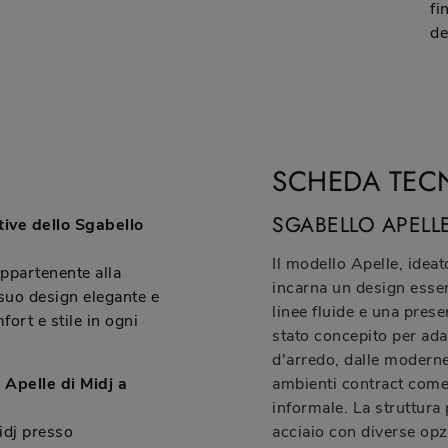
fi
de
SCHEDA TEC
SGABELLO APELL
ntive dello Sgabello
Il modello Apelle, idea
appartenente alla
incarna un design essenz
 suo design elegante e
linee fluide e una pres
fort e stile in ogni
stato concepito per adat
d'arredo, dalle moderne 
Apelle di Midj a
ambienti contract come 
informale. La struttura 
idj presso
acciaio con diverse opzi