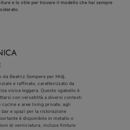
niture e lo stile per trovare il modello che hai sempre
siderato.
NICA
E
to da Beatriz Sempere per Midj,
iale e raffinato, caratterizzato da
enza visiva leggera. Questo sgabello è
tarsi con versatilità a diversi contesti
cucine e aree living private, agli
bar e spazi per la ristorazione
portante è disponibile in metallo o
oni di verniciatura, incluse finiture