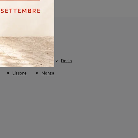
I più visti a :
Cinisello Balsamo
Desio
Lissone
Monza