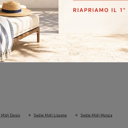
Materiale
Stile
Tipologia
In Cuoio
Design
Sgabelli
 Midj Desio
Sedie Midj Lissone
Sedie Midj Monza