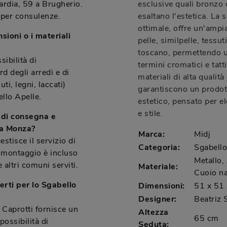
ardia, 59 a Brugherio.
esclusive quali bronzo 
 per consulenze.
esaltano l'estetica. La
ottimale, offre un'ampi
sioni o i materiali
pelle, similpelle, tessut
toscano, permettendo u
sibilità di
termini cromatici e tat
d degli arredi e di
materiali di alta qualità
ti, legni, laccati)
garantiscono un prodott
llo Apelle.
estetico, pensato per e
e stile.
 di consegna e
 a Monza?
Marca:
Midj
tisce il servizio di
Categoria:
Sgabello
 montaggio è incluso
Metallo, 
altri comuni serviti.
Materiale:
Cuoio na
erti per lo Sgabello
Dimensioni:
51 x 51
Designer:
Beatriz
 Caprotti fornisce un
Altezza
65 cm
ossibilità di
Seduta: