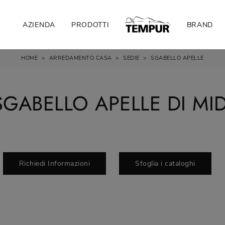
AZIENDA
PRODOTTI
BRAND
HOME
>
ARREDAMENTO CASA
>
SEDIE
>
SGABELLO APELLE
SGABELLO APELLE DI MID
Richiedi Informazioni
Sfoglia i cataloghi