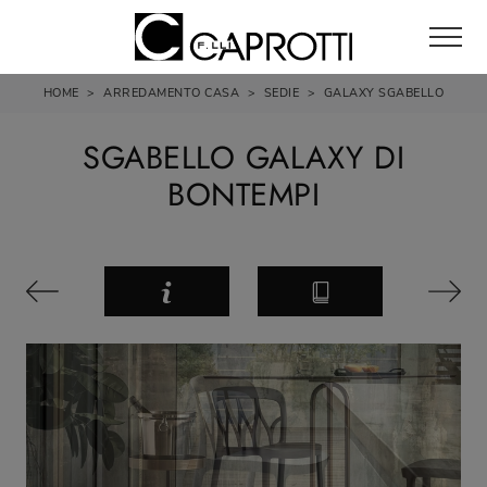
HOME
>
ARREDAMENTO CASA
>
SEDIE
>
GALAXY SGABELLO
SGABELLO GALAXY DI
BONTEMPI