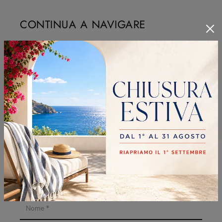
CONTINUA A NAVIGARE
Sedie Bontempi Cernusco Sul Naviglio
Sedie Bontempi Cinisello Balsamo
Sedie Bontempi Sesto San Giovanni
Sedie Bontempi Vimercate
RICHIEDI MAGGIORI
INFORMAZIONI