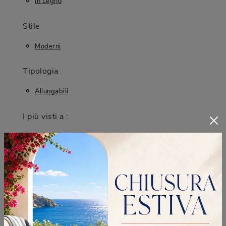
In Legno
Stile
Moderni
Tipologia
Allungabili
I più visti a :
Brugherio
Cinisello Balsamo
Desio
Sesto San Giovanni
CONTINUA A NAVIGARE