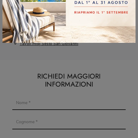
Tavoli Midj Brugherio
Tavoli Midj Cinisello Balsamo
Tavoli Midj Desio
Tavoli Midj Sesto San Giovanni
RICHIEDI MAGGIORI
INFORMAZIONI