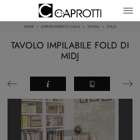
HOME
>
ARREDAMENTO CASA
>
TAVOLI
>
FOLD
TAVOLO IMPILABILE FOLD DI
MIDJ