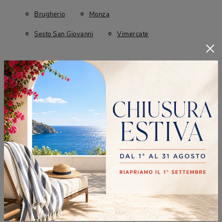
Brugherio
Monza
Sesto San Giovanni
Vimercate
CONTINUA A NAVIGARE
Tavoli Midj Brugherio
Tavoli Midj Monza
Tavoli Midj Sesto San Giovanni
Tavoli Midj Vimercate
RICHIEDI MAGGIORI
INFORMAZIONI