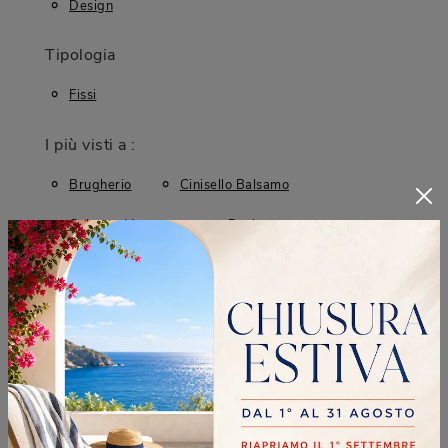
Design
Tipologia
Fissi
I più visti a :
Brugherio
Cinisello Balsamo
Cologno Monzese
Desio
CONTINUA A NAVIGARE
Tavoli Midj Brugherio
Tavoli Midj Cinisello Balsamo