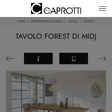
HOME
>
ARREDAMENTO CASA
>
TAVOLI
>
FOREST
TAVOLO FOREST DI MIDJ