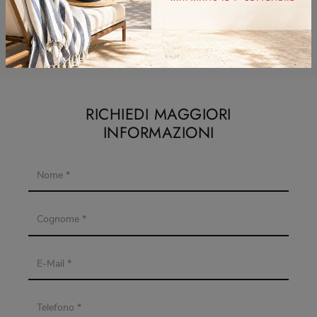
Tavoli Midj Cologno Monzese
Tavoli Midj Desio
RICHIEDI MAGGIORI
INFORMAZIONI