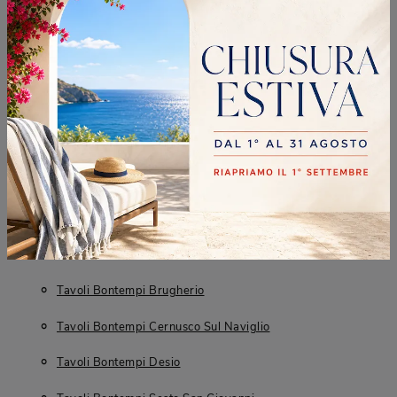
Tipologia
Fissi
I più visti a :
Brugherio
Cernusco Sul Naviglio
Desio
Sesto San Giovanni
CONTINUA A NAVIGARE
Tavoli Bontempi Brugherio
Tavoli Bontempi Cernusco Sul Naviglio
Tavoli Bontempi Desio