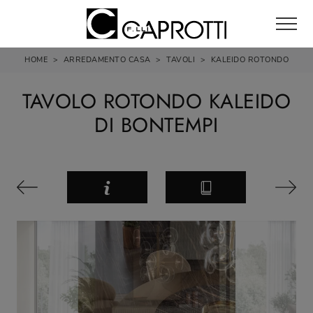
HOME
>
ARREDAMENTO CASA
>
TAVOLI
>
KALEIDO ROTONDO
TAVOLO ROTONDO KALEIDO
DI BONTEMPI