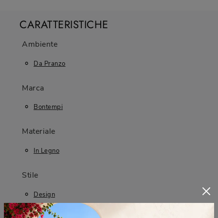
CARATTERISTICHE
Ambiente
Da Pranzo
Marca
Bontempi
Materiale
In Legno
Stile
Design