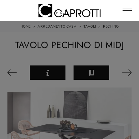
HOME
>
ARREDAMENTO CASA
>
TAVOLI
>
PECHINO
TAVOLO PECHINO DI MIDJ