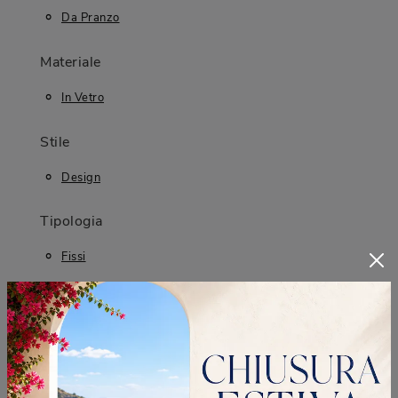
Da Pranzo
Materiale
In Vetro
Stile
Design
Tipologia
Fissi
I più visti a :
Cologno Monzese
Desio
Sesto San Giovanni
Vimercate