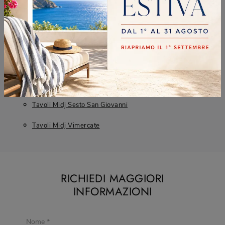
CONTINUA A NAVIGARE
Tavoli Midj Cologno Monzese
Tavoli Midj Desio
Tavoli Midj Sesto San Giovanni
Tavoli Midj Vimercate
RICHIEDI MAGGIORI
INFORMAZIONI