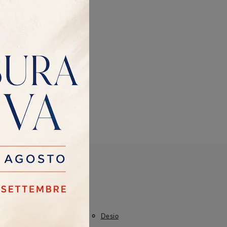
I più visti a :
Cologno Monzese
Desio