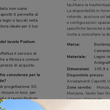
facilitano la trasforma
dello non siano
La disponibilità in form
aprotti ti permette di
rotondo, assicura un'ada
legni e laccati nella
e configurazioni spazial
itura ideale per il tuo
specifiche tecniche e de
invita a consultare la 
 del tavolo Podium
Marca:
Bontemp
Cemento,
fettua il servizio di
Materiale:
Legno imp
che a Monza e comuni
Antigra
 prezzo di acquisto.
Dimensioni:
105.9 x
fre consulenze per la
Disponibile presso:
ile?
Arredamenti Caprotti
V
 di progettazione 3D,
Zone servite:
Monza, 
e misure in loco, per
Monzese, Sesto San Gio
eglio il tavolo Podium
Lissone, Vimercate...