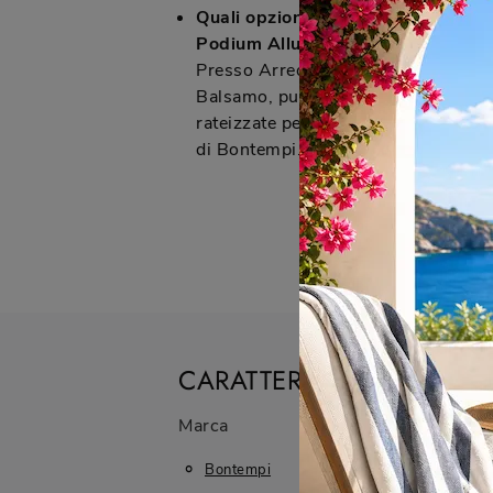
Quali opzioni di pagamento sono dis
Podium Allungabile a Cinisello Ba
Presso Arredamenti Caprotti, che se
Balsamo, puoi usufruire di formule
rateizzate per l'acquisto del tuo ta
di Bontempi.
CARATTERISTICHE
Marca
Ambiente
Bontempi
Da Pranzo