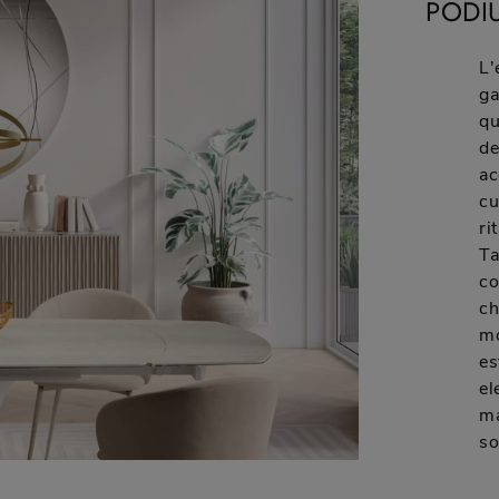
PODI
L'
ga
qu
de
ac
cu
ri
Ta
co
ch
mo
es
el
ma
so