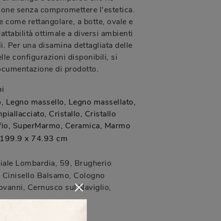
zione senza compromettere l'estetica.
e come rettangolare, a botte, ovale e
ttabilità ottimale a diversi ambienti
i. Per una disamina dettagliata delle
lle configurazioni disponibili, si
documentazione di prodotto.
i
 Legno massello, Legno massellato,
iallacciato, Cristallo, Cristallo
ffio, SuperMarmo, Ceramica, Marmo
 199.9 x 74.93 cm
iale Lombardia, 59
,
Brugherio
Cinisello Balsamo, Cologno
vanni, Cernusco sul Naviglio,