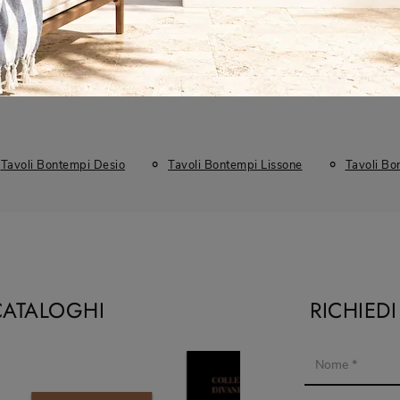
Tavoli Bontempi Desio
Tavoli Bontempi Lissone
Tavoli Bo
CATALOGHI
RICHIED