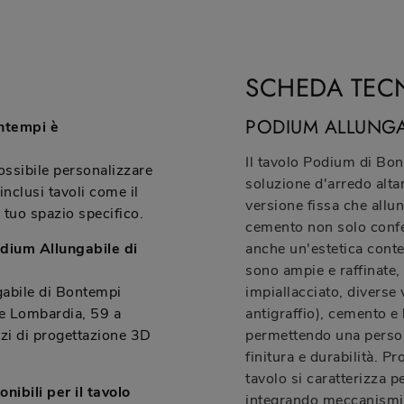
SCHEDA TEC
PODIUM ALLUNGA
ontempi è
Il tavolo Podium di Bo
ossibile personalizzare
soluzione d'arredo alta
inclusi tavoli come il
versione fissa che allun
 tuo spazio specifico.
cemento non solo confe
odium Allungabile di
anche un'estetica conte
sono ampie e raffinate,
gabile di Bontempi
impiallacciato, diverse v
le Lombardia, 59 a
antigraffio), cemento e
zi di progettazione 3D
permettendo una person
finitura e durabilità. 
tavolo si caratterizza p
nibili per il tavolo
integrando meccanismi 