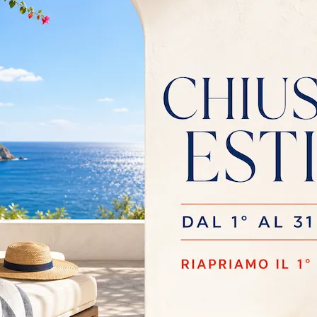
ponibili per il tavolo
lsamo?
rve anche Cinisello
 di pagamento
volo Podium Allungabile
Materiale
Stile
Tipologia
In Gres
Design
Allungabili