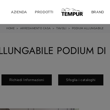
AZIENDA
PRODOTTI
BRAND
HOME
>
ARREDAMENTO CASA
>
TAVOLI
>
PODIUM ALLUNGABILE
LLUNGABILE PODIUM DI
Richiedi Informazioni
Sfoglia i cataloghi