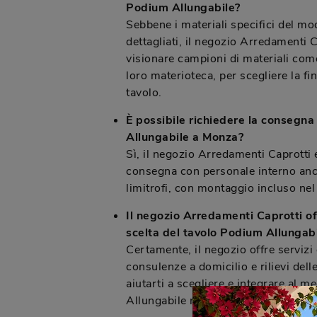
Podium Allungabile?
Sebbene i materiali specifici del mo
dettagliati, il negozio Arredamenti C
visionare campioni di materiali come 
loro materioteca, per scegliere la fin
tavolo.
È possibile richiedere la consegna
Allungabile a Monza?
Sì, il negozio Arredamenti Caprotti ef
consegna con personale interno an
limitrofi, con montaggio incluso nel
Il negozio Arredamenti Caprotti of
scelta del tavolo Podium Allungab
Certamente, il negozio offre servizi
consulenze a domicilio e rilievi dell
aiutarti a scegliere e integrare al m
Allungabile nel tuo ambiente.