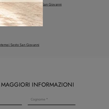
Lissone
Sesto San Giovanni
ntempi Sesto San Giovanni
I MAGGIORI INFORMAZIONI