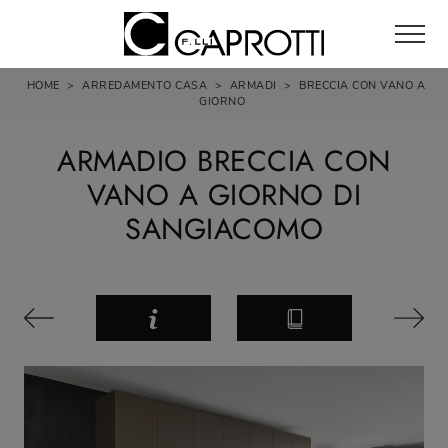
HOME
>
ARREDAMENTO CASA
>
ARMADI
>
BRECCIA CON VANO A
GIORNO
ARMADIO BRECCIA CON
VANO A GIORNO DI
SANGIACOMO