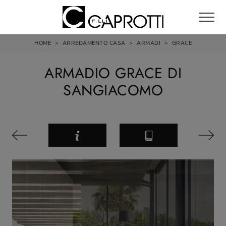
HOME
>
ARREDAMENTO CASA
>
ARMADI
>
GRACE
ARMADIO GRACE DI
SANGIACOMO