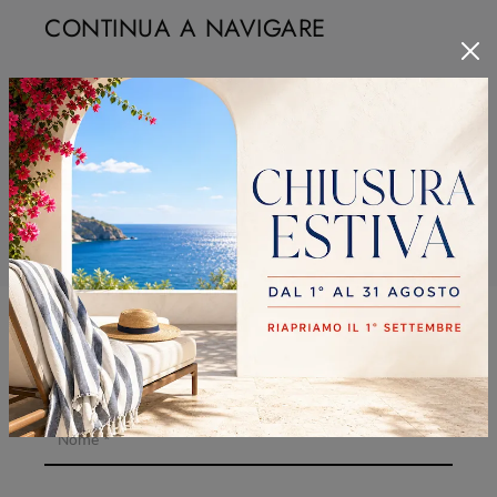
CONTINUA A NAVIGARE
Armadi Sangiacomo Cinisello Balsamo
Armadi Sangiacomo Lissone
Armadi Sangiacomo Sesto San Giovanni
Armadi Sangiacomo Vimercate
RICHIEDI MAGGIORI
INFORMAZIONI