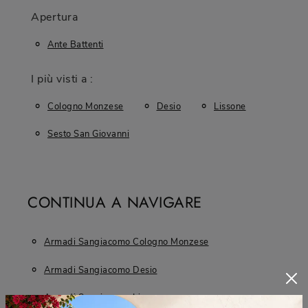
Apertura
Ante Battenti
I più visti a :
Cologno Monzese
Desio
Lissone
Sesto San Giovanni
CONTINUA A NAVIGARE
Armadi Sangiacomo Cologno Monzese
Armadi Sangiacomo Desio
Armadi Sangiacomo Lissone