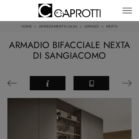
HOME
>
ARREDAMENTO CASA
>
ARMADI
>
NEXTA
ARMADIO BIFACCIALE NEXTA
DI SANGIACOMO