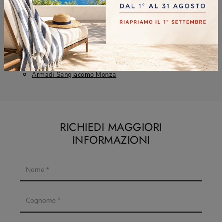
Armadi Sangiacomo Brugherio
Armadi Sangiacomo Cologno Monzese
Armadi Sangiacomo Lissone
Armadi Sangiacomo Monza
RICHIEDI MAGGIORI
INFORMAZIONI