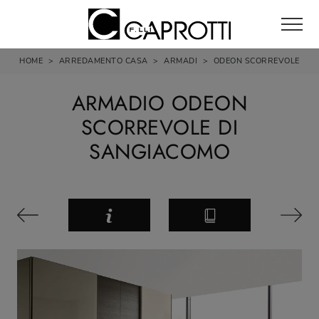
HOME
>
ARREDAMENTO CASA
>
ARMADI
>
ODEON SCORREVOLE
ARMADIO ODEON
SCORREVOLE DI
SANGIACOMO