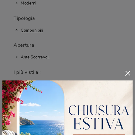
Moderni
Tipologia
Componibili
Apertura
Ante Scorrevoli
I più visti a :
Brugherio
Cologno Monzese
Lissone
Monza
CONTINUA A NAVIGARE