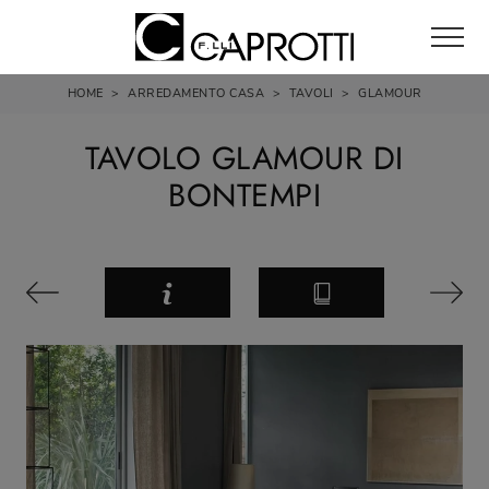
HOME
>
ARREDAMENTO CASA
>
TAVOLI
>
GLAMOUR
TAVOLO GLAMOUR DI
BONTEMPI