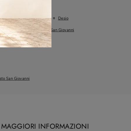
I più visti a :
Cologno Monzese
Desio
Lissone
Sesto San Giovanni
esto San Giovanni
I MAGGIORI INFORMAZIONI