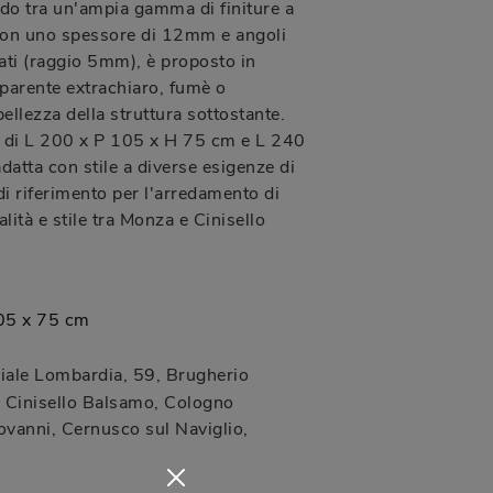
do tra un'ampia gamma di finiture a
 con uno spessore di 12mm e angoli
ati (raggio 5mm), è proposto in
sparente extrachiaro, fumè o
ellezza della struttura sottostante.
 di L 200 x P 105 x H 75 cm e L 240
datta con stile a diverse esigenze di
di riferimento per l'arredamento di
lità e stile tra Monza e Cinisello
05 x 75 cm
iale Lombardia, 59
,
Brugherio
Cinisello Balsamo, Cologno
vanni, Cernusco sul Naviglio,