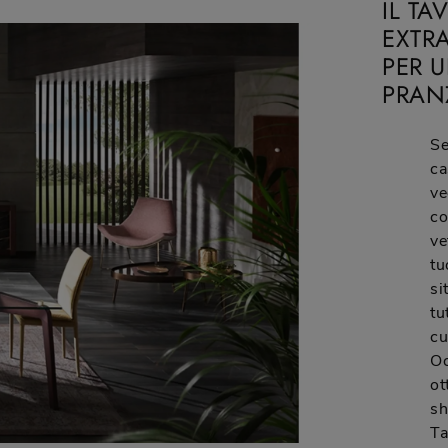
IL TA
EXTRA
PER 
PRAN
Se
ca
ve
co
ve
tu
si
tu
cu
Oc
ot
sh
Ta