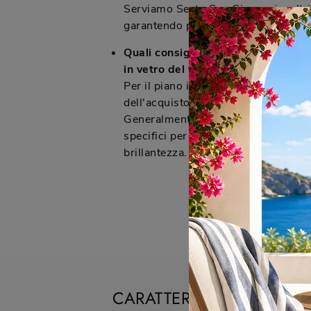
Serviamo Sesto San Giovanni e altri
garantendo professionalità.
Quali consigli di manutenzione sono
in vetro del tavolo Glide Vetro?
Per il piano in vetro del tavolo Gli
dell'acquisto riceverai un manuale 
Generalmente, si consiglia una puliz
specifici per vetro e un panno morb
brillantezza.
CARATTERISTICHE