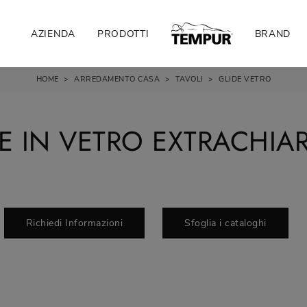
AZIENDA
PRODOTTI
BRAND
HOME
>
ARREDAMENTO CASA
>
TAVOLI
>
GLIDE VETRO
E IN VETRO EXTRACHIARO
Richiedi Informazioni
Sfoglia i cataloghi