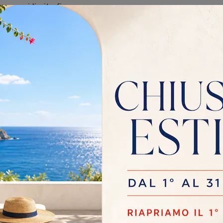
 comuni limitrofi,
 previsti per il piano
de Vetro, al momento
di manutenzione e cura.
ia con prodotti
ido per mantenerne la