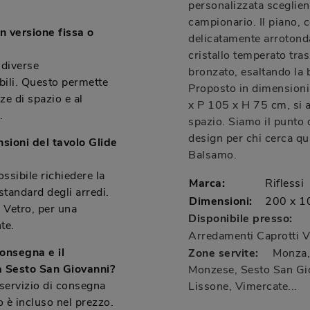
personalizzata sceglien
campionario. Il piano,
in versione fissa o
delicatamente arrotond
cristallo temperato tra
 diverse
bronzato, esaltando la b
abili. Questo permette
Proposto in dimensioni
ze di spazio e al
x P 105 x H 75 cm, si a
.
spazio. Siamo il punto 
design per chi cerca qua
sioni del tavolo Glide
Balsamo.
ssibile richiedere la
Marca:
Riflessi
tandard degli arredi.
Dimensioni:
200 x 1
e Vetro, per una
Disponibile presso:
te.
Arredamenti Caprotti
V
onsegna e il
Zone servite:
Monza, 
a Sesto San Giovanni?
Monzese, Sesto San Gio
 servizio di consegna
Lissone, Vimercate...
 è incluso nel prezzo.