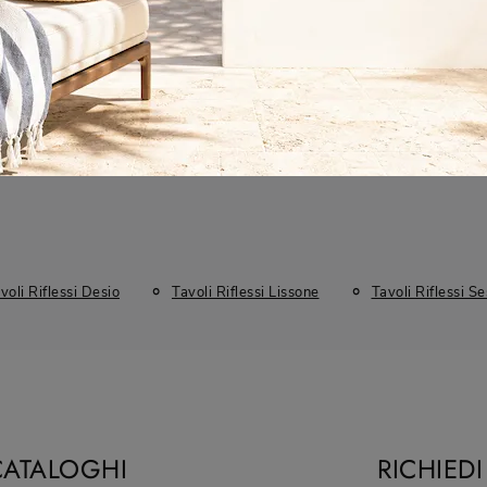
Materiale
Stile
Tipologia
In Vetro
Design
Fissi
voli Riflessi Desio
Tavoli Riflessi Lissone
Tavoli Riflessi S
CATALOGHI
RICHIED