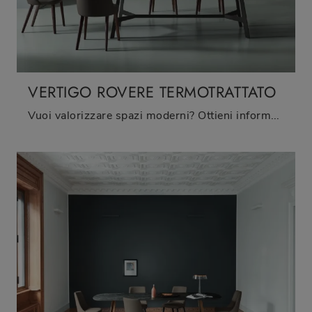
VERTIGO ROVERE TERMOTRATTATO
Vuoi valorizzare spazi moderni? Ottieni informazioni sui tavoli moderni fissi: il modello da pranzo Vertigo Rovere Termotrattato ti aspetta.