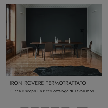
IRON ROVERE TERMOTRATTATO
Clicca e scopri un ricco catalogo di Tavoli moderni fissi da pranzo! Il modello Iron Rovere Termotrattato di Sangiacomo ti attende.