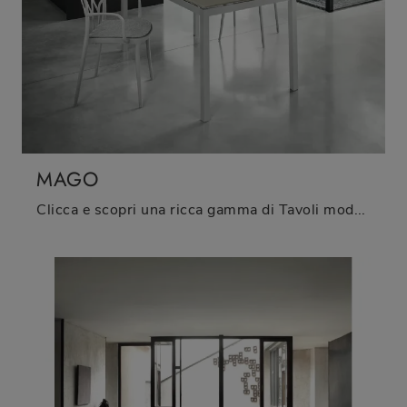
MAGO
Clicca e scopri una ricca gamma di Tavoli moderni allungabili da cucina! Il modello Mago di Bontempi ti aspetta.