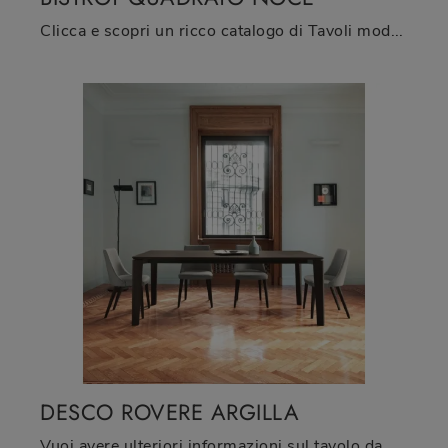
Clicca e scopri un ricco catalogo di Tavoli moderni fissi da pranzo! Il modello Bistrot Quadrato Noce di Sangiacomo ti aspetta.
DESCO ROVERE ARGILLA
Vuoi avere ulteriori informazioni sul tavolo da pranzo Desco Rovere Argilla di Sangiacomo? Clicca e scopri di più sui modelli allungabili della firma.