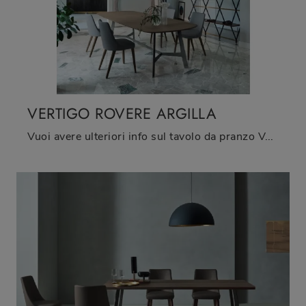
VERTIGO ROVERE ARGILLA
Vuoi avere ulteriori info sul tavolo da pranzo Vertigo Rovere Argilla di Sangiacomo? Clicca e scopri di più sui modelli fissi del marchio.