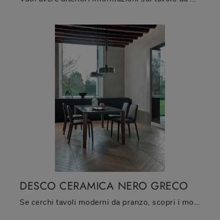
DESCO CERAMICA NERO GRECO
Se cerchi tavoli moderni da pranzo, scopri i modelli fissi di Sangiacomo: clicca e scopri il modello Desco Ceramica Nero Greco in ceramica.