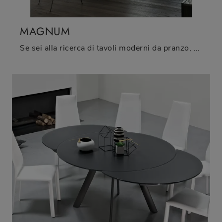
MAGNUM
Se sei alla ricerca di tavoli moderni da pranzo, scopri i modelli fissi di Bontempi: clicca e scopri il modello Magnum in legno.