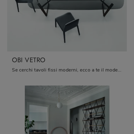
OBI VETRO
Se cerchi tavoli fissi moderni, ecco a te il modello da pranzo in vetro Obi Vetro dell'azienda Sangiacomo.