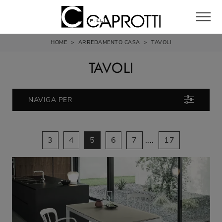
HOME
>
ARREDAMENTO CASA
>
TAVOLI
TAVOLI
NAVIGA PER
3
4
5
6
7
....
17