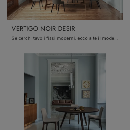
VERTIGO NOIR DESIR
Se cerchi tavoli fissi moderni, ecco a te il modello da pranzo in ceramica Vertigo Noir Desir del marchio Sangiacomo.