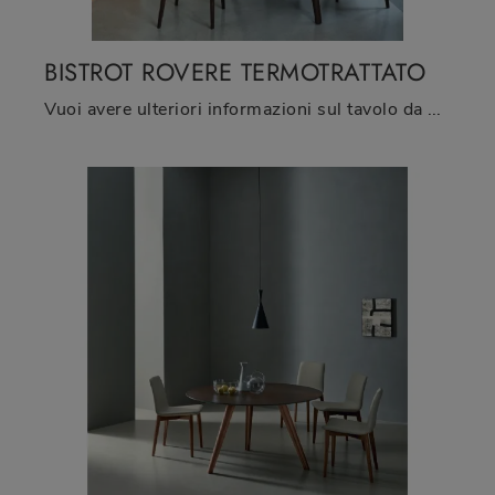
BISTROT ROVERE TERMOTRATTATO
Vuoi avere ulteriori informazioni sul tavolo da pranzo Bistrot Rovere Termotrattato di Sangiacomo? Clicca e ottieni informazioni sui modelli fissi ...