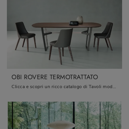
OBI ROVERE TERMOTRATTATO
Clicca e scopri un ricco catalogo di Tavoli moderni fissi da pranzo! Il modello Obi Rovere Termotrattato di Sangiacomo ti aspetta.