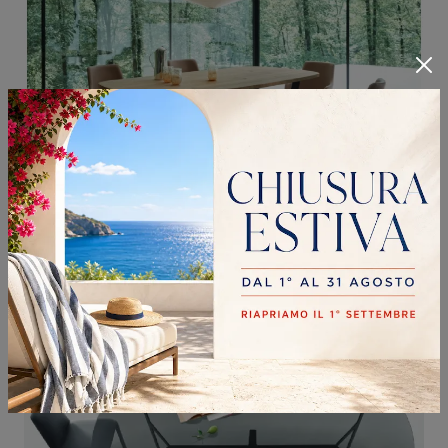
OBI ROVERE NODATO NATURALE
Se cerchi tavoli moderni da pranzo, scopri i modelli fissi di Sangiacomo: clicca e scopri il modello Obi Rovere Nodato Naturale in legno.