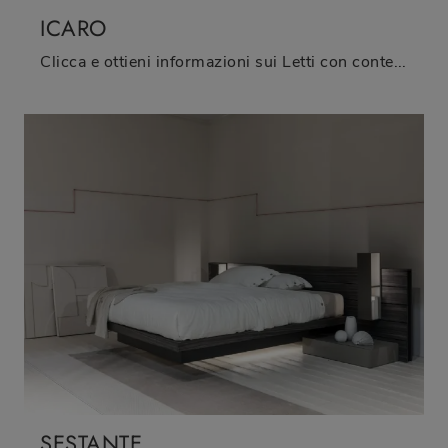
ICARO
Clicca e ottieni informazioni sui Letti con contenitore: se sei alla ricerca di modelli matrimoniali moderni, il modello Icaro Fimar fa al caso tuo.
SESTANTE