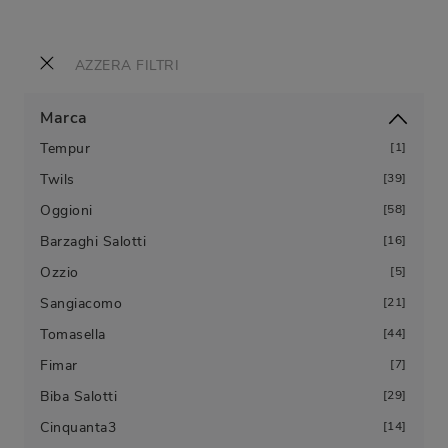
AZZERA FILTRI
Marca
Tempur
1
Twils
39
Oggioni
58
Barzaghi Salotti
16
Ozzio
5
Sangiacomo
21
Tomasella
44
Fimar
7
Biba Salotti
29
Cinquanta3
14