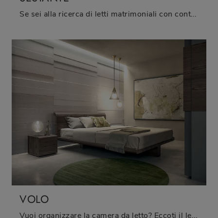
Se sei alla ricerca di letti matrimoniali con contenitore, ecco qui il modello Sestante in legno per valorizzare la zona notte.
VOLO
Vuoi organizzare la camera da letto? Eccoti il letto in legno Volo di Fimar per spazi design.