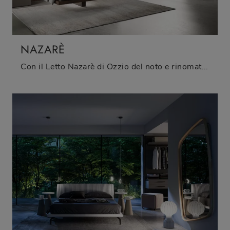
NAZARÈ
Con il Letto Nazarè di Ozzio del noto e rinomato brand, leader del settore, potrai completare la tua camera garantendoti comfort, praticità e uno ...