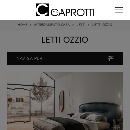
HOME
>
ARREDAMENTO CASA
>
LETTI
>
LETTI OZZIO
LETTI OZZIO
NAVIGA PER