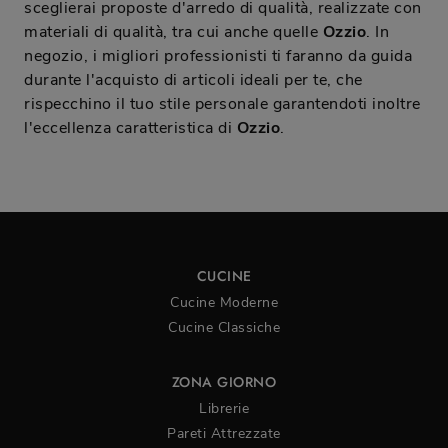
sceglierai proposte d'arredo di qualità, realizzate con
materiali di qualità, tra cui anche quelle
Ozzio
. In
negozio, i migliori professionisti ti faranno da guida
durante l'acquisto di articoli ideali per te, che
rispecchino il tuo stile personale garantendoti inoltre
l'eccellenza caratteristica di
Ozzio
.
CUCINE
Cucine Moderne
Cucine Classiche
ZONA GIORNO
Librerie
Pareti Attrezzate