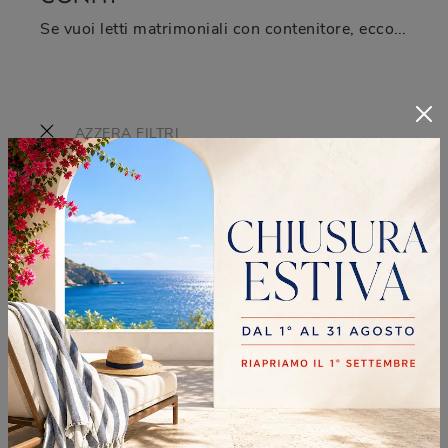
Se vuoi letti matrimoniali con contenitore, eccoti il modello Confit in pelle per impreziosire la zona notte.
AZZERA FILTRI
Marca
Tempur
1
Twils
39
Oggioni
58
Barzaghi Salotti
16
Ozzio
5
Sangiacomo
21
Tomasella
44
Fimar
7