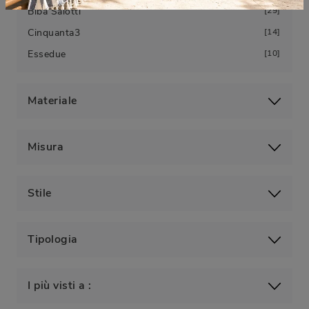
Biba Salotti
29
Cinquanta3
14
Essedue
10
Materiale
Misura
Stile
Tipologia
I più visti a :