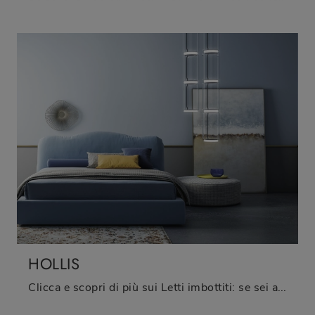
HOLLIS
Clicca e scopri di più sui Letti imbottiti: se sei alla ricerca di modelli matrimoniali classici, il modello Hollis Biba Salotti fa al caso tuo.