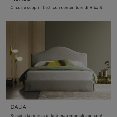
Clicca e scopri i Letti con contenitore di Biba Salotti! Il modello Meneo in tessuto ti attende nelle versioni matrimoniali.
DALIA
Se sei alla ricerca di letti matrimoniali con contenitore, ti presentiamo il modello Dalia in tessuto per completare la zona notte.