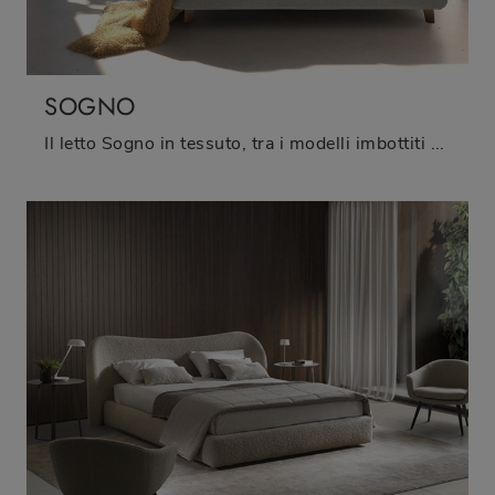
SOGNO
Il letto Sogno in tessuto, tra i modelli imbottiti matrimoniali moderni di Tempur, è ideale per garantirti il relax totale.