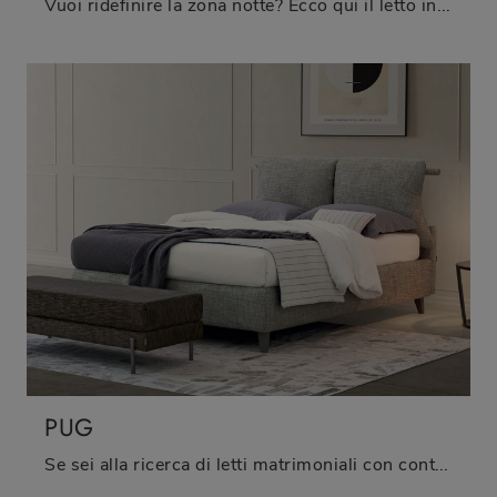
Vuoi ridefinire la zona notte? Ecco qui il letto in tessuto Urbano di Oggioni per spazi moderni.
PUG
Se sei alla ricerca di letti matrimoniali con contenitore, eccoti il modello Pug in tessuto per completare la camera da letto.