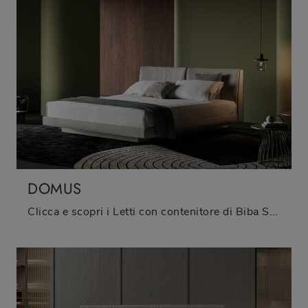
DOMUS
Clicca e scopri i Letti con contenitore di Biba Salotti! Il modello Domus in tessuto ti attende nelle versioni matrimoniali.