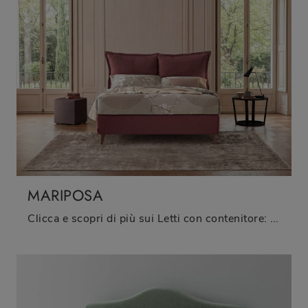
MARIPOSA
Clicca e scopri di più sui Letti con contenitore: se vuoi modelli matrimoniali moderni, il modello Mariposa Oggioni fa al caso tuo.