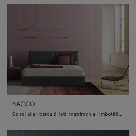
BACCO
Se sei alla ricerca di letti matrimoniali imbottiti, eccoti il modello Bacco in tessuto per arricchire la camera da letto.