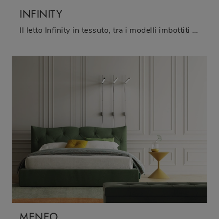
INFINITY
Il letto Infinity in tessuto, tra i modelli imbottiti matrimoniali design di Biba Salotti, è perfetto per garantirti il riposo migliore.
MENEO