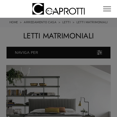
HOME
>
ARREDAMENTO CASA
>
LETTI
>
LETTI MATRIMONIALI
LETTI MATRIMONIALI
NAVIGA PER