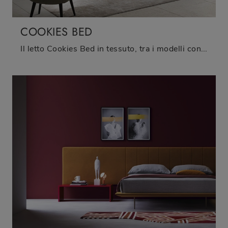
COOKIES BED
Il letto Cookies Bed in tessuto, tra i modelli con contenitore matrimoniali design di Barzaghi Salotti, è pensato per assicurarti il sonno più ...