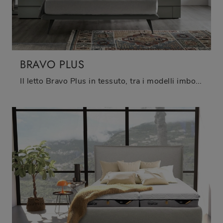
BRAVO PLUS
Il letto Bravo Plus in tessuto, tra i modelli imbottiti matrimoniali moderni di Tomasella, è perfetto per assicurarti il sonno più profondo.