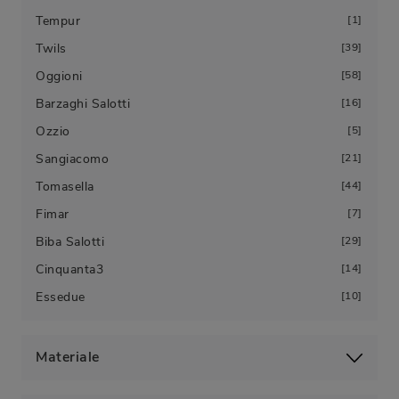
Tempur
1
Twils
39
Oggioni
58
Barzaghi Salotti
16
Ozzio
5
Sangiacomo
21
Tomasella
44
Fimar
7
Biba Salotti
29
Cinquanta3
14
Essedue
10
Materiale