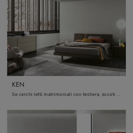
KEN
Se cerchi letti matrimoniali con testiera, eccoti il modello Ken in melaminico per arricchire la camera da letto.