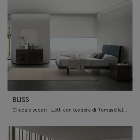
BLISS
Clicca e scopri i Letti con testiera di Tomasella! Il modello Bliss in melaminico ti sta aspettando nelle versioni matrimoniali.