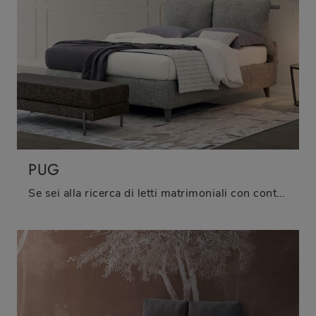
PUG
Se sei alla ricerca di letti matrimoniali con contenitore, eccoti il modello Pug in tessuto per completare la camera da letto.