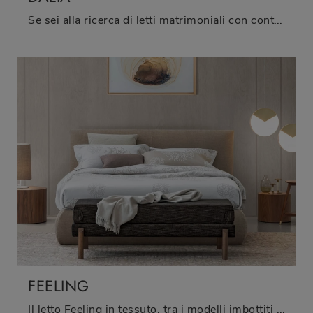
Se sei alla ricerca di letti matrimoniali con contenitore, ti presentiamo il modello Dalia in tessuto per completare la zona notte.
FEELING
Il letto Feeling in tessuto, tra i modelli imbottiti matrimoniali moderni di Oggioni, è pensato per assicurarti il sonno più profondo.