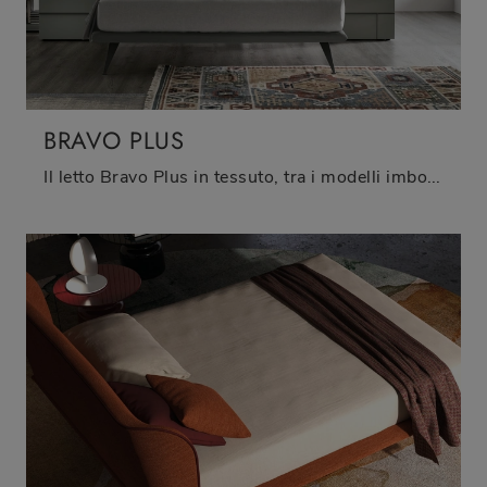
BRAVO PLUS
Il letto Bravo Plus in tessuto, tra i modelli imbottiti matrimoniali moderni di Tomasella, è perfetto per assicurarti il sonno più profondo.