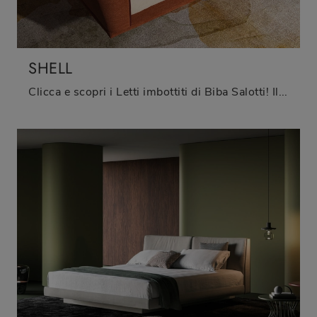
SHELL
Clicca e scopri i Letti imbottiti di Biba Salotti! Il modello Shell in tessuto ti aspetta nelle versioni a una piazza e mezza.