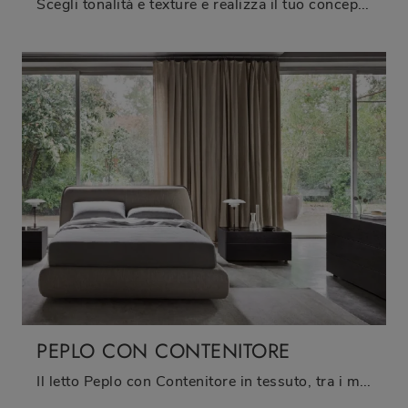
Scegli tonalità e texture e realizza il tuo concept d’arredo nella camera, progettandola proprio come l'hai sempre immaginata.
PEPLO CON CONTENITORE
Il letto Peplo con Contenitore in tessuto, tra i modelli con contenitore matrimoniali moderni di Sangiacomo, è pensato per assicurarti il sonno più ...