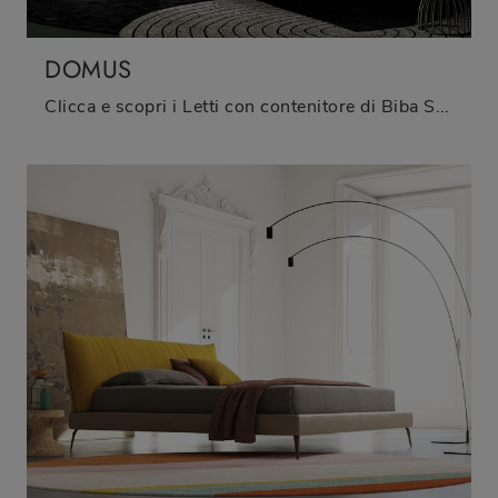
DOMUS
Clicca e scopri i Letti con contenitore di Biba Salotti! Il modello Domus in tessuto ti attende nelle versioni matrimoniali.