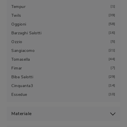
Tempur
1
Twils
39
Oggioni
58
Barzaghi Salotti
16
Ozzio
5
Sangiacomo
21
Tomasella
44
Fimar
7
Biba Salotti
29
Cinquanta3
14
Essedue
10
Materiale