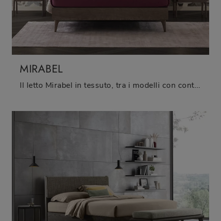
MIRABEL
Il letto Mirabel in tessuto, tra i modelli con contenitore matrimoniali moderni di Oggioni, è ideale per garantirti il relax totale.