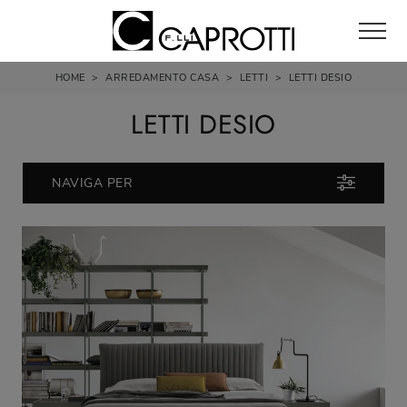
HOME
>
ARREDAMENTO CASA
>
LETTI
>
LETTI DESIO
LETTI DESIO
NAVIGA PER