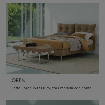
LOREN
Il letto Loren in tessuto, tra i modelli con contenitore matrimoniali moderni di Oggioni, è perfetto per garantirti il relax totale.