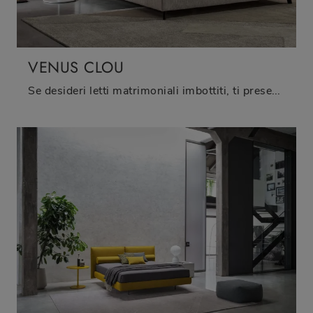
VENUS CLOU
Se desideri letti matrimoniali imbottiti, ti presentiamo il modello Venus Clou in tessuto per impreziosire la camera da letto.