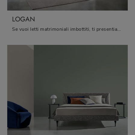
LOGAN
Se vuoi letti matrimoniali imbottiti, ti presentiamo il modello Logan in tessuto per arricchire la camera da letto.