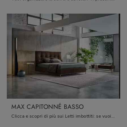
MAX CAPITONNÉ BASSO
Clicca e scopri di più sui Letti imbottiti: se vuoi modelli matrimoniali moderni, il modello Max Capitonné Basso Twils fa al caso tuo.