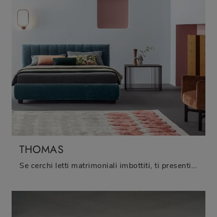
THOMAS
Se cerchi letti matrimoniali imbottiti, ti presentiamo il modello Thomas in tessuto per valorizzare la zona notte.