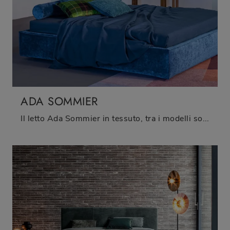
ADA SOMMIER
Il letto Ada Sommier in tessuto, tra i modelli sommier matrimoniali moderni di Twils, è pensato per garantirti il riposo migliore.