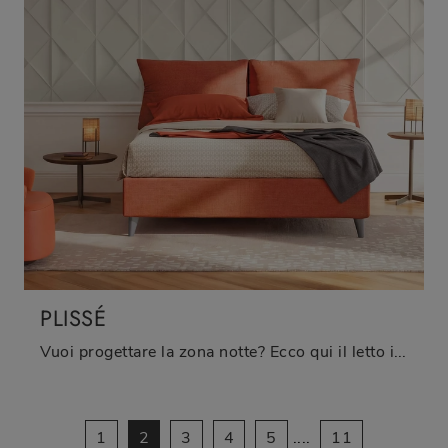
PLISSÉ
Vuoi progettare la zona notte? Ecco qui il letto in tessuto Plissé di Oggioni per spazi moderni.
1
2
3
4
5
....
11