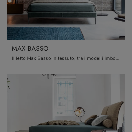
MAX BASSO
Il letto Max Basso in tessuto, tra i modelli imbottiti matrimoniali moderni di Twils, è perfetto per assicurarti il relax totale.