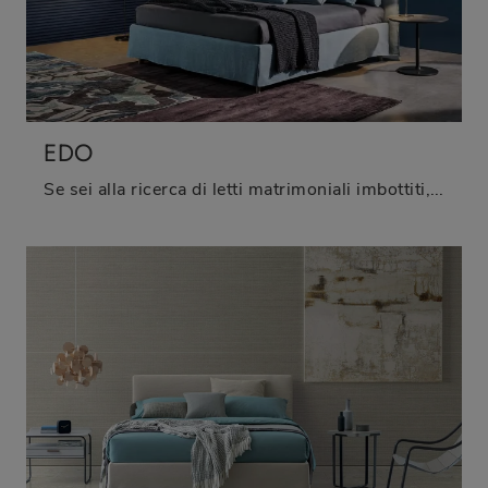
EDO
Se sei alla ricerca di letti matrimoniali imbottiti, ti presentiamo il modello Edo in tessuto per impreziosire la zona notte.