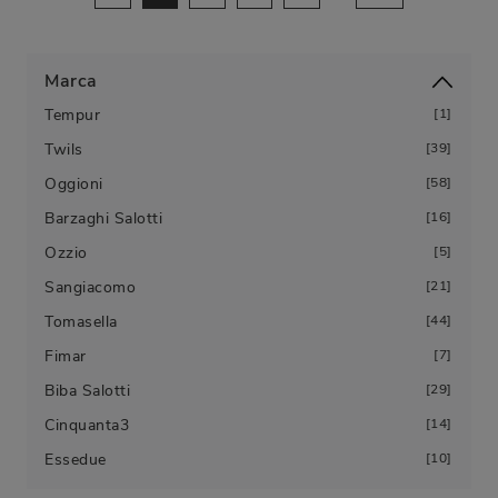
Marca
Tempur
1
Twils
39
Oggioni
58
Barzaghi Salotti
16
Ozzio
5
Sangiacomo
21
Tomasella
44
Fimar
7
Biba Salotti
29
Cinquanta3
14
Essedue
10