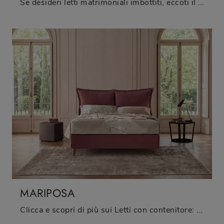
Se desideri letti matrimoniali imbottiti, eccoti il modello Luxury in tessuto per impreziosire la camera da letto.
MARIPOSA
Clicca e scopri di più sui Letti con contenitore: se vuoi modelli matrimoniali moderni, il modello Mariposa Oggioni fa al caso tuo.