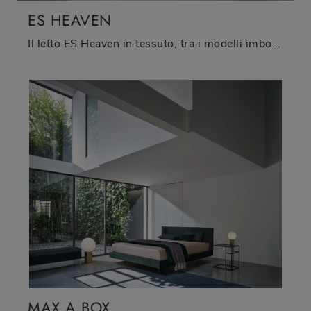
ES HEAVEN
Il letto ES Heaven in tessuto, tra i modelli imbottiti matrimoniali moderni di Twils, è pensato per garantirti il relax totale.
MAX A BOX