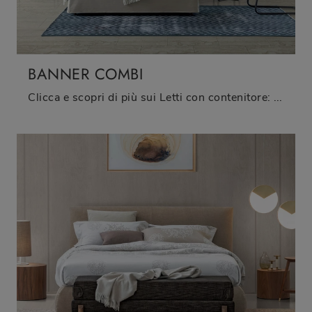
BANNER COMBI
Clicca e scopri di più sui Letti con contenitore: se vuoi modelli matrimoniali moderni, il modello Banner Combi Oggioni fa per te.