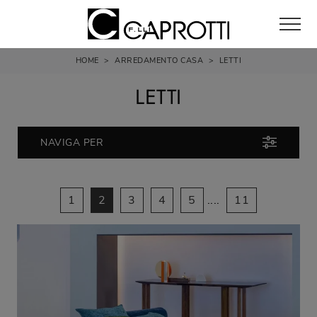
HOME
>
ARREDAMENTO CASA
>
LETTI
LETTI
NAVIGA PER
1
2
3
4
5
....
11