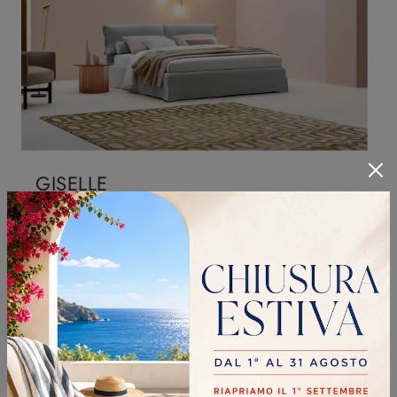
GISELLE
Il letto Giselle in tessuto, tra i modelli imbottiti matrimoniali moderni di Twils, è perfetto per assicurarti il relax totale.