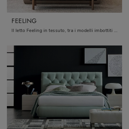
FEELING
Il letto Feeling in tessuto, tra i modelli imbottiti matrimoniali moderni di Oggioni, è pensato per assicurarti il sonno più profondo.