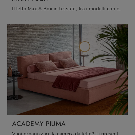
Il letto Max A Box in tessuto, tra i modelli con contenitore matrimoniali moderni di Twils, è pensato per assicurarti il riposo migliore.
ACADEMY PIUMA
Vuoi organizzare la camera da letto? Ti presentiamo il letto in tessuto Academy Piuma di Twils per spazi moderni.