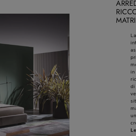
ARRE
RICCO
MATRI
La
in
as
pr
mo
in
ri
di
ve
si
ma
un
cr
Le