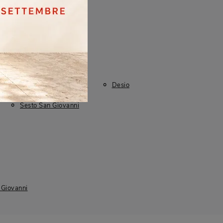
I più visti a :
Brugherio
Cernusco Sul Naviglio
Desio
Sesto San Giovanni
 Giovanni