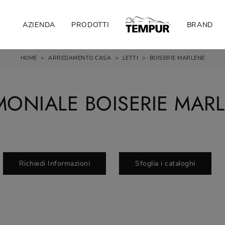
AZIENDA
PRODOTTI
BRAND
HOME
>
ARREDAMENTO CASA
>
LETTI
>
BOISERIE MARLENE
MONIALE BOISERIE MARL
Richiedi Informazioni
Sfoglia i cataloghi