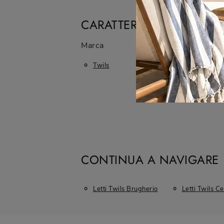
CARATTERISTICHE
Marca
Materiale
Twils
In Pelle
CONTINUA A NAVIGARE
Letti Twils Brugherio
Letti Twils C