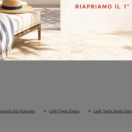
Misura
Stile
Tipologia
Matrimoniali
Design
Imbottiti
ernusco Sul Naviglio
Letti Twils Desio
Letti Twils Sesto San