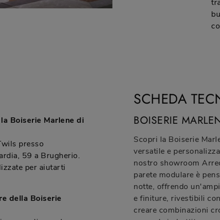
tr
bu
co
SCHEDA TEC
BOISERIE MARLE
la Boiserie Marlene di
Scopri la Boiserie Marl
Twils presso
versatile e personalizza
ardia, 59 a Brugherio.
nostro showroom Arred
izzate per aiutarti
parete modulare è pensa
notte, offrendo un'ampi
re della Boiserie
e finiture, rivestibili co
creare combinazioni cro