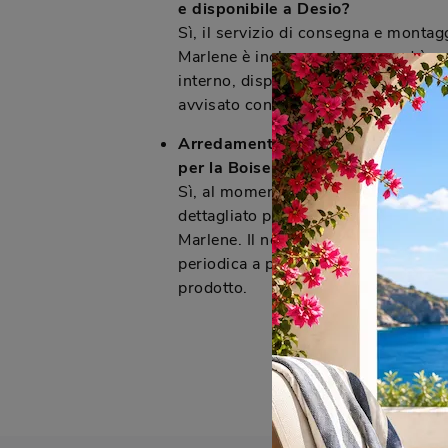
e disponibile a Desio?
Sì, il servizio di consegna e montag
Marlene è incluso nel prezzo ed è g
interno, disponibile anche per Desio.
avvisato con preavviso sull'orario di
Arredamenti Caprotti fornisce ma
per la Boiserie Marlene?
Sì, al momento dell'acquisto riceve
dettagliato per la manutenzione e la
Marlene. Il negozio offre anche ser
periodica a pagamento per garantire
prodotto.