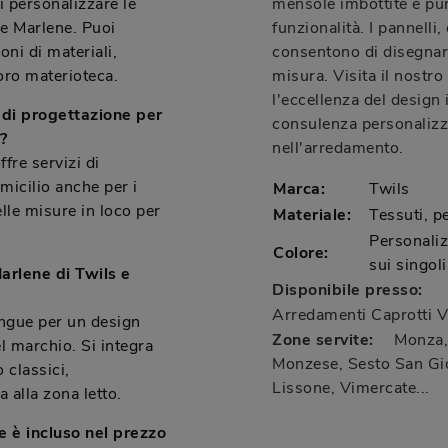
i personalizzare le
mensole imbottite e pun
ie Marlene. Puoi
funzionalità. I pannelli,
ni di materiali,
consentono di disegna
loro materioteca.
misura. Visita il nostr
l'eccellenza del design 
 di progettazione per
consulenza personalizza
?
nell'arredamento.
fre servizi di
icilio anche per i
Marca:
Twils
elle misure in loco per
Materiale:
Tessuti, pe
Personaliz
Colore:
sui singol
Marlene di Twils e
Disponibile presso:
Arredamenti Caprotti
V
ingue per un design
Zone servite:
Monza, 
l marchio. Si integra
Monzese, Sesto San Gio
 classici,
Lissone, Vimercate...
 alla zona letto.
e è incluso nel prezzo