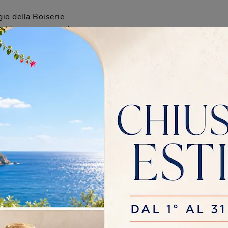
gio della Boiserie
estito con personale
 Il cliente viene
 arrivo della merce.
nuali di manutenzione
rai un manuale
 cura della tua Boiserie
vizi di manutenzione
 la durata del