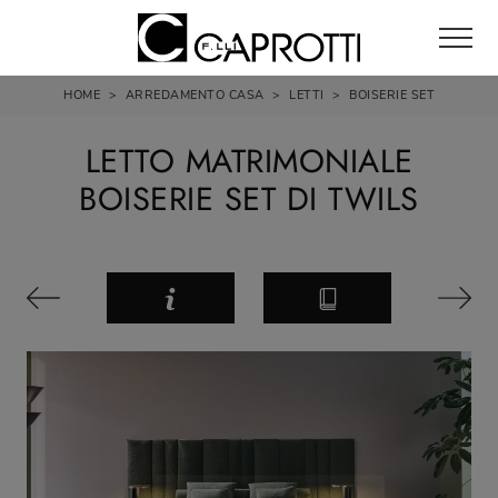
HOME
>
ARREDAMENTO CASA
>
LETTI
>
BOISERIE SET
LETTO MATRIMONIALE
BOISERIE SET DI TWILS