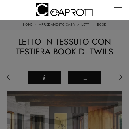
HOME
>
ARREDAMENTO CASA
>
LETTI
>
BOOK
LETTO IN TESSUTO CON
TESTIERA BOOK DI TWILS