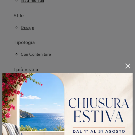
Matrimoniali
Stile
Design
Tipologia
Con Contenitore
I più visti a :
Cernusco Sul Naviglio
Cologno Monzese
Desio
Monza
CONTINUA A NAVIGARE