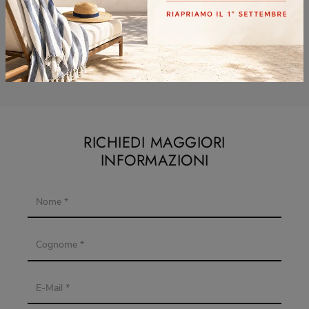
Letti Twils Cernusco Sul Naviglio
Letti Twils Cologno Monzese
Letti Twils Desio
Letti Twils Monza
RICHIEDI MAGGIORI
INFORMAZIONI