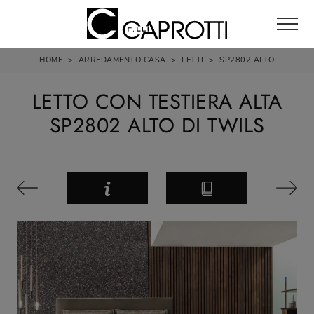
HOME
>
ARREDAMENTO CASA
>
LETTI
>
SP2802 ALTO
LETTO CON TESTIERA ALTA
SP2802 ALTO DI TWILS