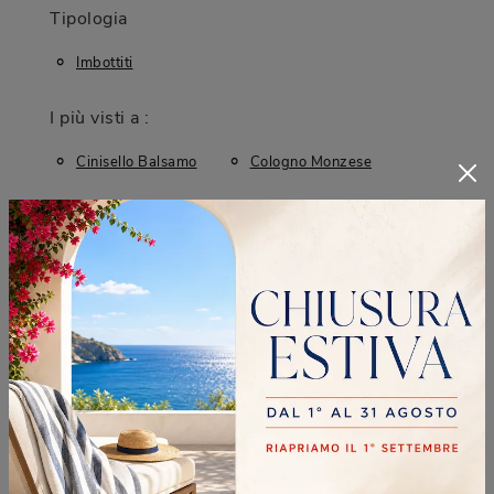
Tipologia
Imbottiti
I più visti a :
Cinisello Balsamo
Cologno Monzese
Desio
Monza
CONTINUA A NAVIGARE
Letti Twils Cinisello Balsamo
Letti Twils Cologno Monzese
Letti Twils Desio
Letti Twils Monza